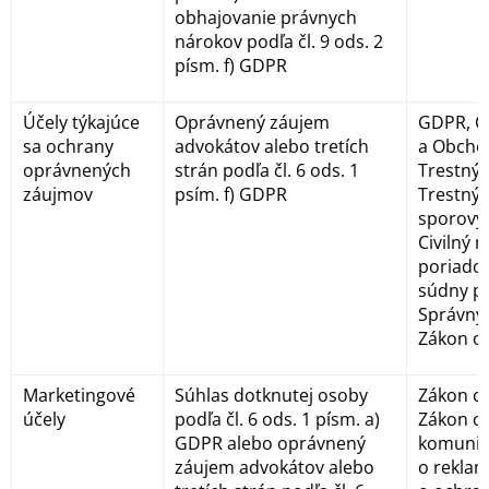
obhajovanie právnych
nárokov podľa čl. 9 ods. 2
písm. f) GDPR
Účely týkajúce
Oprávnený záujem
GDPR, O
sa ochrany
advokátov alebo tretích
a Obcho
oprávnených
strán podľa čl. 6 ods. 1
Trestný 
záujmov
psím. f) GDPR
Trestný 
sporový 
Civilný
poriadok
súdny p
Správny 
Zákon o
Marketingové
Súhlas dotknutej osoby
Zákon o 
účely
podľa čl. 6 ods. 1 písm. a)
Zákon o 
GDPR alebo oprávnený
komunik
záujem advokátov alebo
o reklam