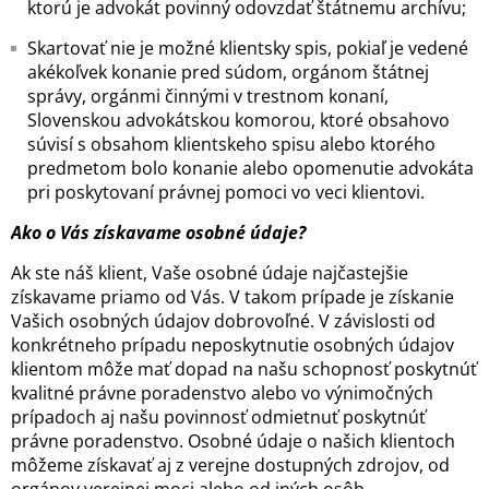
ktorú je advokát povinný odovzdať štátnemu archívu;
Skartovať nie je možné klientsky spis, pokiaľ je vedené
akékoľvek konanie pred súdom, orgánom štátnej
správy, orgánmi činnými v trestnom konaní,
Slovenskou advokátskou komorou, ktoré obsahovo
súvisí s obsahom klientskeho spisu alebo ktorého
predmetom bolo konanie alebo opomenutie advokáta
pri poskytovaní právnej pomoci vo veci klientovi.
Ako o Vás získavame osobné údaje?
Ak ste náš klient, Vaše osobné údaje najčastejšie
získavame priamo od Vás. V takom prípade je získanie
Vašich osobných údajov dobrovoľné. V závislosti od
konkrétneho prípadu neposkytnutie osobných údajov
klientom môže mať dopad na našu schopnosť poskytnúť
kvalitné právne poradenstvo alebo vo výnimočných
prípadoch aj našu povinnosť odmietnuť poskytnúť
právne poradenstvo. Osobné údaje o našich klientoch
môžeme získavať aj z verejne dostupných zdrojov, od