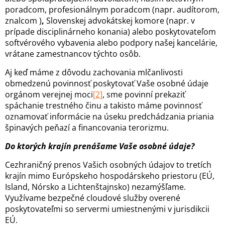
poradcom, profesionálnym poradcom (napr. audítorom,
znalcom )
,
Slovenskej advokátskej komore (napr. v
prípade disciplinárneho konania) alebo poskytovateľom
softvérového vybavenia alebo podpory našej kancelárie,
vrátane zamestnancov týchto osôb.
Aj keď máme z dôvodu zachovania mlčanlivosti
obmedzenú povinnosť poskytovať Vaše osobné údaje
orgánom verejnej moci
[2]
, sme povinní prekaziť
spáchanie trestného činu a takisto máme povinnosť
oznamovať informácie na úseku predchádzania priania
špinavých peňazí a financovania terorizmu.
Do ktorých krajín prenášame Vaše osobné údaje?
Cezhraničný prenos Vašich osobných údajov to tretích
krajín mimo Európskeho hospodárskeho priestoru (EÚ,
Island, Nórsko a Lichtenštajnsko) nezamýšľame.
Využívame bezpečné cloudové služby overené
poskytovateľmi so servermi umiestnenými v jurisdikcii
EÚ.