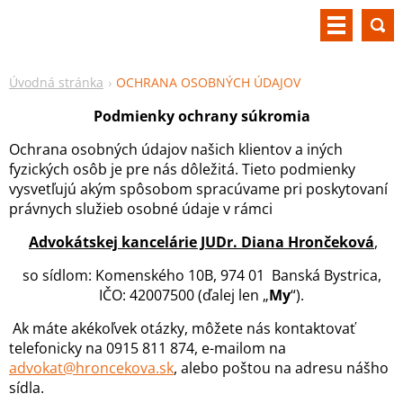
Úvodná stránka
OCHRANA OSOBNÝCH ÚDAJOV
Podmienky ochrany súkromia
Ochrana osobných údajov našich klientov a iných
fyzických osôb je pre nás dôležitá. Tieto podmienky
vysvetľujú akým spôsobom spracúvame pri poskytovaní
právnych služieb osobné údaje v rámci
Advokátskej kancelárie JUDr. Diana Hrončeková
,
so sídlom: Komenského 10B, 974 01 Banská Bystrica,
IČO: 42007500 (ďalej len „
My
“).
Ak máte akékoľvek otázky, môžete nás kontaktovať
telefonicky na 0915 811 874, e-mailom na
advokat@hroncekova.sk
, alebo poštou na adresu nášho
sídla.