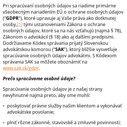
Pri spracúvaní osobných údajov sa riadime primárne
všeobecným nariadením EÚ o ochrane osobných údajov
(“
GDPR
”), ktoré upravuje aj Vaše práva ako dotknutej
osoby,
[1]
tými ustanoveniami Zákona o ochrane
osobných údajov, ktoré sa na nás vzťahujú (najmä § 78),
Zákonom o advokácií (§ 18) ako aj ďalšími predpismi.
Dodržiavame Kódex správania prijatý Slovenskou
advokátskou komorou (“
SAK
”), ktorý bližšie vysvetľuje
spracúvanie osobných údajov advokátmi. S Kódexom
správania SAK sa môžete oboznámiť na
www.sak.sk/gdpr
.
Prečo spracúvame osobné údaje?
Spracúvanie osobných údajov je z našej strany
nevyhnutné najmä preto, aby sme mohli:
poskytovať právne služby našim klientom a vykonávať
advokátske povolanie;
plniť rôzne zákonné, stavovské a zmluvné povinnosti;