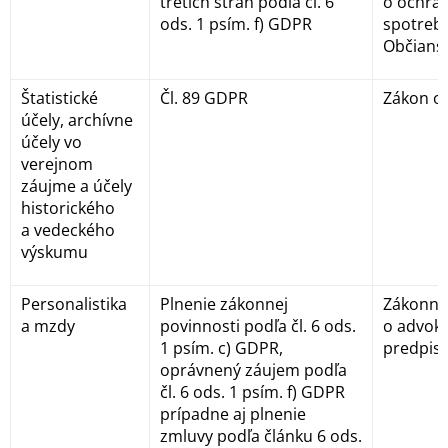
tretích strán podľa čl. 6
o ochra
ods. 1 psím. f) GDPR
spotrebi
Občians
Štatistické
Čl. 89 GDPR
Zákon o 
účely, archívne
účely vo
verejnom
záujme a účely
historického
a vedeckého
výskumu
Personalistika
Plnenie zákonnej
Zákonník
a mzdy
povinnosti podľa čl. 6 ods.
o advoká
1 psím. c) GDPR,
predpis
oprávnený záujem podľa
čl. 6 ods. 1 psím. f) GDPR
prípadne aj plnenie
zmluvy podľa článku 6 ods.