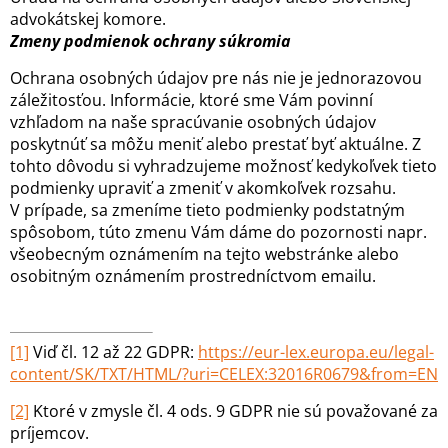
advokátskej komore.
Zmeny podmienok ochrany súkromia
Ochrana osobných údajov pre nás nie je jednorazovou
záležitosťou. Informácie, ktoré sme Vám povinní
vzhľadom na naše spracúvanie osobných údajov
poskytnúť sa môžu meniť alebo prestať byť aktuálne. Z
tohto dôvodu si vyhradzujeme možnosť kedykoľvek tieto
podmienky upraviť a zmeniť v akomkoľvek rozsahu.
V prípade, sa zmeníme tieto podmienky podstatným
spôsobom, túto zmenu Vám dáme do pozornosti napr.
všeobecným oznámením na tejto webstránke alebo
osobitným oznámením prostredníctvom emailu.
[1]
Viď čl. 12 až 22 GDPR:
https://eur-lex.europa.eu/legal-
content/SK/TXT/HTML/?uri=CELEX:32016R0679&from=EN
[2]
Ktoré v zmysle čl. 4 ods. 9 GDPR nie sú považované za
príjemcov.