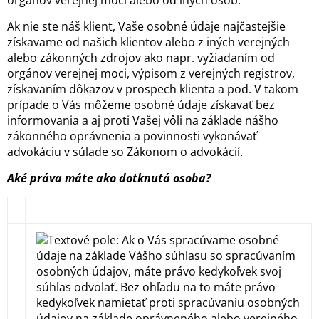
orgánov verejnej moci alebo od iných osôb.
Ak nie ste náš klient, Vaše osobné údaje najčastejšie
získavame od našich klientov alebo z iných verejných
alebo zákonných zdrojov ako napr. vyžiadaním od
orgánov verejnej moci, výpisom z verejných registrov,
získavaním dôkazov v prospech klienta a pod. V takom
prípade o Vás môžeme osobné údaje získavať bez
informovania a aj proti Vašej vôli na základe nášho
zákonného oprávnenia a povinnosti vykonávať
advokáciu v súlade so Zákonom o advokácií.
Aké práva máte ako dotknutá osoba?