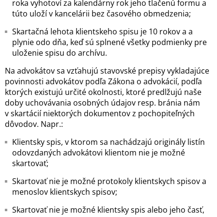
roka vyhotoví za kalendárny rok jeho tlačenú formu a
túto uloží v kancelárii bez časového obmedzenia;
Skartačná lehota klientskeho spisu je 10 rokov a a
plynie odo dňa, keď sú splnené všetky podmienky pre
uloženie spisu do archívu.
Na advokátov sa vzťahujú stavovské prepisy vykladajúce
povinnosti advokátov podľa Zákona o advokácií, podľa
ktorých existujú určité okolnosti, ktoré predlžujú naše
doby uchovávania osobných údajov resp. bránia nám
v skartácií niektorých dokumentov z pochopiteľných
dôvodov. Napr.:
Klientsky spis, v ktorom sa nachádzajú originály listín
odovzdaných advokátovi klientom nie je možné
skartovať;
Skartovať nie je možné protokoly klientskych spisov a
menoslov klientskych spisov;
Skartovať nie je možné klientsky spis alebo jeho časť,