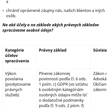
a
chrániť oprávnené záujmy nás, našich klientov a iných
osôb.
Na aké účely a na základe akých právnych základov
spracúvame osobné údaje?
Kategórie
Právny základ
Súvisiac
účelov
spracúvania
Výkon
Plnenie zákonnej
Zákon o 
povolania
povinnosti podľa čl. 6 ods.
Advokáts
(poskytovanie
1 psím. c) GDPR (vo vzťahu
Občians
právnych
k osobitným kategóriám
zákonní
služieb)
osobných údajov môže ísť
o dodatočné podmienky
podľa čl. 9 ods. 2 písm. f)