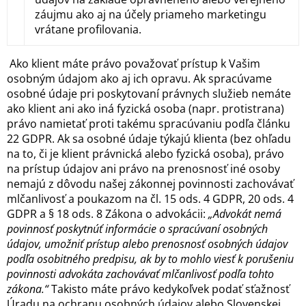
Ako klient máte právo považovať prístup k Vašim
osobným údajom ako aj ich opravu. Ak spracúvame
osobné údaje pri poskytovaní právnych služieb nemáte
ako klient ani ako iná fyzická osoba (napr. protistrana)
právo namietať proti takému spracúvaniu podľa článku
22 GDPR. Ak sa osobné údaje týkajú klienta (bez ohľadu
na to, či je klient právnická alebo fyzická osoba), právo
na prístup údajov ani právo na prenosnosť iné osoby
nemajú z dôvodu našej zákonnej povinnosti zachovávať
mlčanlivosť a poukazom na čl. 15 ods. 4 GDPR, 20 ods. 4
GDPR a § 18 ods. 8 Zákona o advokácii:
„Advokát nemá
povinnosť poskytnúť informácie o spracúvaní osobných
údajov, umožniť prístup alebo prenosnosť osobných údajov
podľa osobitného predpisu, ak by to mohlo viesť k porušeniu
povinnosti advokáta zachovávať mlčanlivosť podľa tohto
zákona.“
Takisto máte právo kedykoľvek podať sťažnosť
Úradu na ochranu osobných údajov alebo Slovenskej