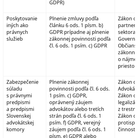
GDPR)
Poskytovanie
Plnenie zmluvy podľa
Zákon o 
iných ako
článku 6 ods. 1 písm. b)
partner
právnych
GDPR prípadne aj plnenie
sektora,
služieb
zákonnej povinnosti podľa
Governm
čl. 6 ods. 1 psím. c) GDPR
Občians
zákonník
o nájme
priestor
Zabezpečenie
Plnenie zákonnej
Zákon o 
súladu
povinnosti podľa čl. 6 ods.
Advokáts
s právnymi
1 psím. c) GDPR,
Zákon o
predpismi
oprávnený záujem
legalizá
a predpismi
advokátov alebo tretích
z trestne
Slovenskej
strán podľa čl. 6 ods. 1
Zákon o
advokátskej
psím. f) GDPR, verejný
protispo
komory
záujem podľa čl. 6 ods. 1
činnosti
písm. e) GDPR alebo