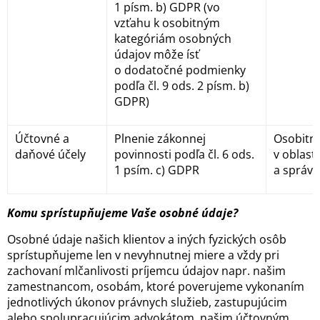
1 písm. b) GDPR (vo
vzťahu k osobitným
kategóriám osobných
údajov môže ísť
o dodatočné podmienky
podľa čl. 9 ods. 2 písm. b)
GDPR)
Účtovné a
Plnenie zákonnej
Osobitn
daňové účely
povinnosti podľa čl. 6 ods.
v oblast
1 psím. c) GDPR
a správy
Komu sprístupňujeme Vaše osobné údaje?
Osobné údaje našich klientov a iných fyzických osôb
sprístupňujeme len v nevyhnutnej miere a vždy pri
zachovaní mlčanlivosti príjemcu údajov napr. našim
zamestnancom, osobám, ktoré poverujeme vykonaním
jednotlivých úkonov právnych služieb, zastupujúcim
alebo spolupracujúcim advokátom, našim účtovným